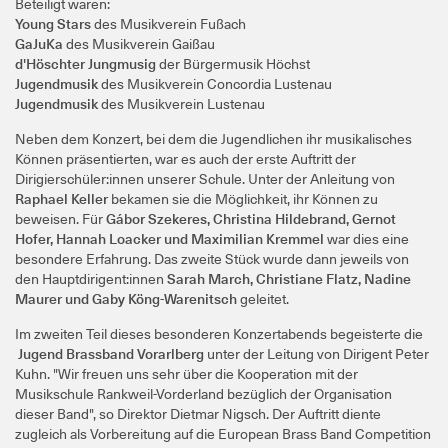
Beteiligt waren:
Young Stars
des Musikverein Fußach
GaJuKa
des Musikverein Gaißau
d'Höschter Jungmusig
der Bürgermusik Höchst
Jugendmusik
des Musikverein Concordia Lustenau
Jugendmusik
des Musikverein Lustenau
Neben dem Konzert, bei dem die Jugendlichen ihr musikalisches
Können präsentierten, war es auch der erste Auftritt der
Dirigierschüler:innen unserer Schule. Unter der Anleitung von
Raphael Keller
bekamen sie die Möglichkeit, ihr Können zu
beweisen. Für
Gábor Szekeres, Christina Hildebrand, Gernot
Hofer, Hannah Loacker und Maximilian Kremmel
war dies eine
besondere Erfahrung. Das zweite Stück wurde dann jeweils von
den Hauptdirigent:innen
Sarah March, Christiane Flatz, Nadine
Maurer und Gaby Köng-Warenitsch
geleitet.
Im zweiten Teil dieses besonderen Konzertabends begeisterte die
Jugend Brassband Vorarlberg
unter der Leitung von Dirigent Peter
Kuhn. "Wir freuen uns sehr über die Kooperation mit der
Musikschule Rankweil-Vorderland bezüglich der Organisation
dieser Band", so Direktor Dietmar Nigsch. Der Auftritt diente
zugleich als Vorbereitung auf die European Brass Band Competition