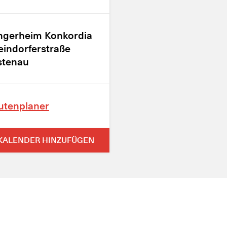
ngerheim Konkordia
eindorferstraße
stenau
utenplaner
KALENDER HINZUFÜGEN