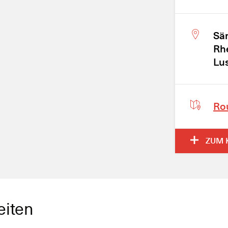
Sä
Rh
Lu
Ro
ZUM 
eiten